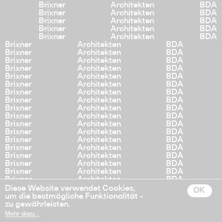
Brixner
Architekten
BDA
Brixner
Architekten
BDA
Brixner
Architekten
BDA
Brixner
Architekten
BDA
Brixner
Architekten
BDA
Brixner
Architekten
BDA
Brixner
Architekten
BDA
Brixner
Architekten
BDA
Brixner
Architekten
BDA
Brixner
Architekten
BDA
Brixner
Architekten
BDA
Brixner
Architekten
BDA
Brixner
Architekten
BDA
Brixner
Architekten
BDA
Brixner
Architekten
BDA
Brixner
Architekten
BDA
Brixner
Architekten
BDA
Brixner
Architekten
BDA
Brixner
Architekten
BDA
Brixner
Architekten
BDA
Brixner
Architekten
BDA
Brixner
Architekten
BDA
Brixner
Architekten
BDA
Brixner
Architekten
BDA
Di­e­se W­e­bs­i­te ­verw­end­et ­Coo­ki­es,
OK
Brixner
Architekten
BDA
um di­e ­bes­t­möglich­e F­unk­t­ion­a­lität ­
Brixner
Architekten
BDA
zu­ ­gewäh­rleis­ten.
Brixner
Architekten
BDA
Mehr dazu…